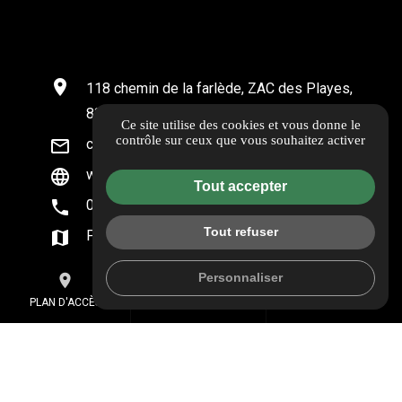
location_on
118 chemin de la farlède, ZAC des Playes,
83500 La Seyne-sur-Mer
Ce site utilise des cookies et vous donne le
contrôle sur ceux que vous souhaitez activer
mail_outline
contact@habitatconcept83.fr
language
www.habitatconcept83.fr
Tout accepter
phone
04 88 91 95 11
Tout refuser
map
Plan d'accès
Personnaliser
place
mail
call
PLAN D'ACCÈS
CONTACT
04 88 91 95 11
Informations complémentaires
Mentions légales
Politique de confidentialité
Gestion des cookies