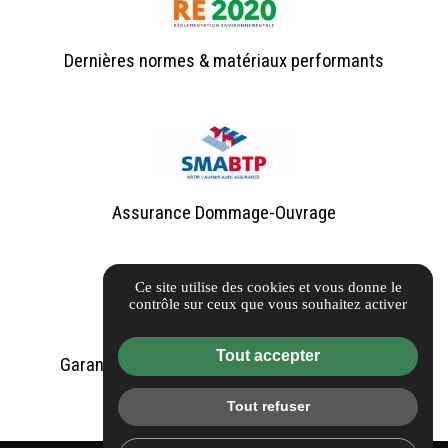
Dernières normes & matériaux performants
Assurance Dommage-Ouvrage
Ce site utilise des cookies et vous donne le
contrôle sur ceux que vous souhaitez activer
Tout accepter
Garantie de livraison à prix et délais convenu
Tout refuser