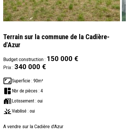
Terrain sur la commune de la Cadière-
d'Azur
150 000 €
Budget construction :
340 000 €
Prix :
aspect_ratio
Superficie : 90m²
space_dashboard
Nbr de pièces : 4
holiday_village
Lotissement : oui
grass
Viabilisé : oui
A vendre sur la Cadière d'Azur