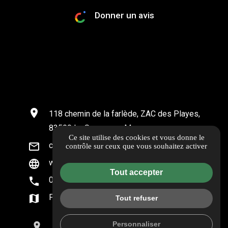
Donner un avis
location_on
118 chemin de la farlède, ZAC des Playes,
83500 La Seyne-sur-Mer
Ce site utilise des cookies et vous donne le
mail_outline
contact@habitatconcept83.fr
contrôle sur ceux que vous souhaitez activer
language
www.habitatconcept83.fr
Tout accepter
phone
04 88 91 95 11
map
Plan d'accès
Tout refuser
Personnaliser
place
mail
call